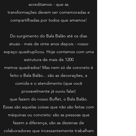
acreditamos - que as
transformações devem ser comemoradas e
compartilhadas por todos que amamos!
Do surgimento do Bala Balão até os dias
atuais - mais de vinte anos depois - nosso
espaço quadruplicou. Hoje contamos com uma
estrutura de mais de 1200
metros quadrados! Mas nem só de concreto é
feito o Bala Balão... são as decorações, a
comida e o atendimento (que você
provavelmente já ouviu falar)
que fazem do nosso Buffet, o Bala Balão.
Essas são aquelas coisas que não são feitas com
máquinas ou concreto: são as pessoas que
fazem a diferença, são as dezenas de
colaboradores que incessantemente trabalham