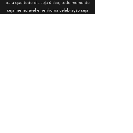
para que todo dia seja único, todo momento
seja memorável e nenhuma celebração seja
igual.
Afinal, do que mais seria o espírito de um
Buffet senão o de festejar? A cultura da
celebração corre em nossas veias e é por isso
que sempre tivemos orgulho de dizer:
a gente faz feliz a sua festa!
Contato
Bala Balão Buffet